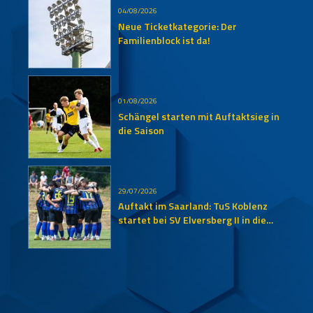
04/08/2026
Neue Ticketkategorie: Der
Familienblock ist da!
01/08/2026
Schängel starten mit Auftaktsieg in
die Saison
29/07/2026
Auftakt im Saarland: TuS Koblenz
startet bei SV Elversberg II in die
neue Oberliga-Saison