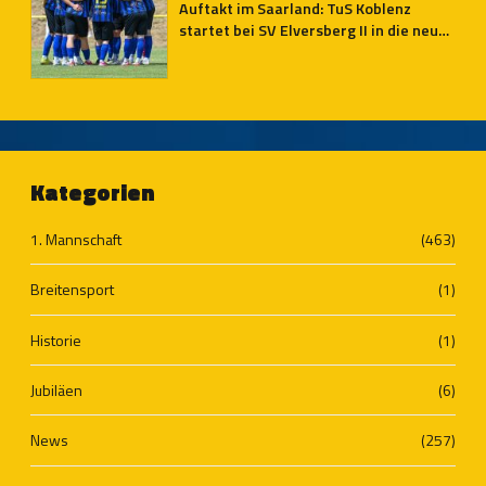
Auftakt im Saarland: TuS Koblenz
startet bei SV Elversberg II in die neue
Oberliga-Saison
Kategorien
1. Mannschaft
(463)
Breitensport
(1)
Historie
(1)
Jubiläen
(6)
News
(257)