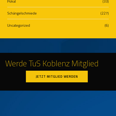
Pokal
(33)
Schängelschmiede
(227)
Uncategorized
(6)
Werde TuS Koblenz Mitglied
JETZT MITGLIED WERDEN