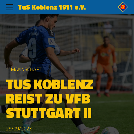
TuS Koblenz 1911 e.V.
1. MANNSCHAFT
TUS KOBLENZ
REIST ZU VFB
STUTTGART II
29/09/2023