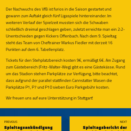
Der Nachwuchs des VfB ist furios in die Saison gestartet und
gewann zum Auftakt gleich fünf Ligaspiele hintereinander. Im
weiteren Verlauf der Spielzeit mussten sich die Schwaben
schließlich dreimal geschlagen geben, zuletzt erreichte man ein 2:2-
Unentschieden gegen Kickers Offenbach. Nach dem 9. Spieltag
steht das Team von Cheftrainer Markus Fiedler mit derzeit 16
Punkten auf dem 6. Tabellenplatz.
Tickets für den Stehplatzbereich kosten 9€, ermäßigt 6€. Am Zugang
zum Gästebereich (Fritz-Walter-Weg) gibt es eine Gästekässe. Rund
um das Stadion stehen Parkplätze zur Verfügung, bitte beachtet,
dass aufgrund der parallel stattfinden Cannstatter Wasen die
Parkplätze P1, P7 und P10 sieben Euro Parkgebühr kosten.
Wir freuen uns auf eure Unterstützung in Stuttgart!
PREVIOUS
NEXT
Spieltagsankündigung
Spieltagsbericht der