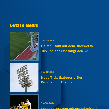
Letzte News
06/08/2026
Heimauftakt auf dem Oberwerth:
TuS Koblenz empfängt den SV
Auersmacher
04/08/2026
Neue Ticketkategorie: Der
Familienblock ist da!
01/08/2026
Schängel starten mit Auftaktsieg in