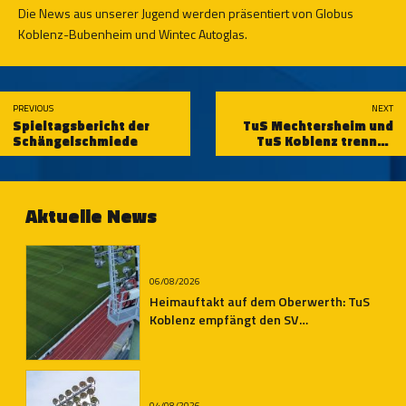
Die News aus unserer Jugend werden präsentiert von Globus
Koblenz-Bubenheim und Wintec Autoglas.
PREVIOUS
NEXT
Spieltagsbericht der
TuS Mechtersheim und
Schängelschmiede
TuS Koblenz trennen
sich 0:0-Unentschieden
Aktuelle News
06/08/2026
Heimauftakt auf dem Oberwerth: TuS
Koblenz empfängt den SV
Auersmacher
04/08/2026