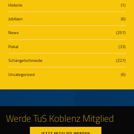
Historie
(1)
Jubiläen
(6)
News
(257)
Pokal
(33)
Schängelschmiede
(227)
Uncategorized
(6)
Werde TuS Koblenz Mitglied
JETZT MITGLIED WERDEN