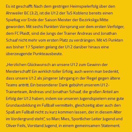
Es ist geschafft: Nach dem gestrigen Heimspielerfolg über den
Ahrweiler BC (3:2), ist die U12 der TuS Koblenz bereits einen
Spieltag vor Ende der Saison Meister der Bezirksliga Mitte
geworden. Mit sechs Punkten Vorsprung vor dem ersten Verfolger,
dem FC Plaidt, sind die Jungs der Trainer Andreas und Jonathan
Schaaf nicht mehr vom ersten Platz zu verdrängen. Mit 45 Punkten
aus bisher 17 Spielen gelang der U12 darüber hinaus eine
überzeugende Punkteausbeute.
„Herzlichen Glückwunsch an unsere U12 zum Gewinn der
Meisterschaft! Ein wirklich toller Erfolg, auch wenn man bedenkt,
dass unsere U12 als jüngerer Jahrgang in der Regel gegen ältere
Teams antritt. Ein besonderer Dank gebührt unserem U12-
Trainerteam, Andreas und Jonathan Schaaf, die großen Anteil am
Erfolg der U12 haben, indem sie unseren Jugendspielern eine gute
Grundausbildung im Fußball vermitteln, gleichzeitig aber auch den
Spaß am Fußball nicht zu kurz kommen lassen, der in diesem Alter
im Vordergrund steht“, so Marc Mies, Sportlicher Leiter Jugend und
Oliver Feils, Vorstand Jugend, in einem gemeinsamen Statement.