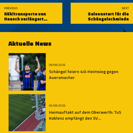
PREVIOUS
NEXT
Kühltransporte van
Saisonstart für die
Heesch verlängert
Schängelschmiede
Engagement bei der TuS
Koblenz
Aktuelle News
08/08/2026
Schängel feiern 4:0-Heimsieg gegen
Auersmacher
06/08/2026
Heimauftakt auf dem Oberwerth: TuS
Koblenz empfängt den SV
Auersmacher