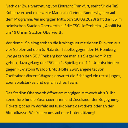
Nach der Zweitvertretung von Eintracht Frankfurt, steht für die TuS
Koblenz erneut ein zweite Mannschaft eines Bundesligisten auf
dem Programm: Am morgigen Mittwoch (30.08.2023) trifft die TuS im
heimischen Stadion Oberwerth auf die TSG Hoffenheim II, Anpfiff ist
um 19 Uhr im Stadion Oberwerth.
Vor dem 5. Spieltag stehen die Kraichgauer mit sieben Punkten aus
vier Spielen auf dem 6. Platz der Tabelle, gegen den FC Homburg
und gegen den SGV Freiberg konnte man als Sieger vom Platz
gehen, dazu gelang der TSG am 1. Spieltag ein 1:1-Unentschieden
gegen FC-Astoria Walldorf. Mit „Hoffe Zwo“, angeleitet von
Cheftrainer Vincent Wagner, erwartet die Schängel ein recht junges,
aber spielstarkes und dynamisches Team.
Das Stadion Oberwerth öffnet am morgigen Mittwoch ab 18 Uhr
seine Tore für die Zuschauerinnen und Zuschauer der Begegnung.
Tickets gibt es im Vorfeld auf
tuskoblenz.de/tickets
oder an der
Abendkasse. Wir freuen uns auf eure Unterstützung!