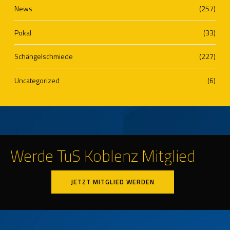
News
(257)
Pokal
(33)
Schängelschmiede
(227)
Uncategorized
(6)
Werde TuS Koblenz Mitglied
JETZT MITGLIED WERDEN