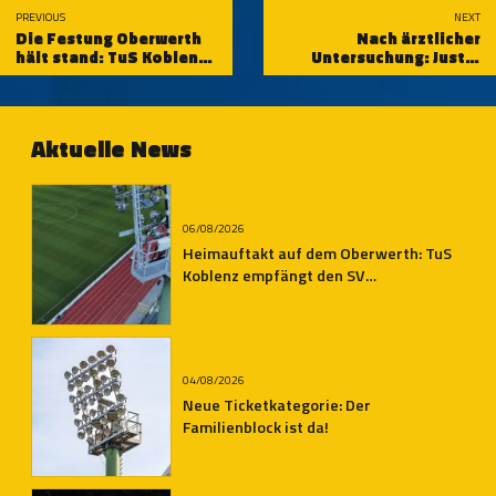
PREVIOUS
NEXT
Die Festung Oberwerth
Nach ärztlicher
hält stand: TuS Koblenz
Untersuchung: Justin
schlägt den Ahrweiler BC
Klein fällt vorläufig aus
Aktuelle News
06/08/2026
Heimauftakt auf dem Oberwerth: TuS
Koblenz empfängt den SV
Auersmacher
04/08/2026
Neue Ticketkategorie: Der
Familienblock ist da!