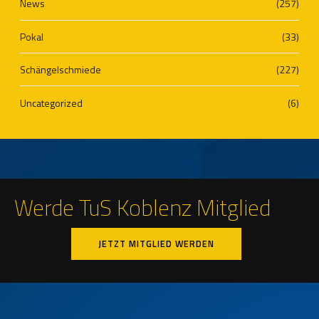
News
(257)
Pokal
(33)
Schängelschmiede
(227)
Uncategorized
(6)
Werde TuS Koblenz Mitglied
JETZT MITGLIED WERDEN