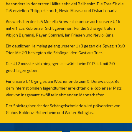
besonders in der ersten Hälfte sehr viel Ballbesitz. Die Tore für die
TuS erzielten Philipp Heinrich, Nevio Marasa und Oskar Lenartz.
Auswärts bei der TuS Mosella Schweich konnte auch unsere U16
mit 4:1 aus Koblenzer Sicht gewinnen. Für die Schängel trafen
Albijon Bajramaj, Rayen Somrani, Jan Friesen und Nevio Kunz.
Ein deutlicher Heimsieg gelang unserer U13 gegen die Spvgg. 1958
Trier. Mit 7:3 besiegten die Schängel den Gast aus Trier.
Die U12 musste sich hingegen auswärts beim FC Plaidt mit 2:0
geschlagen geben.
Für unsere U10 ging es am Wochenende zum 5. Derewa Cup. Bei
dem internationalen Jugendturnier erreichten die Koblenzer Platz
vier von insgesamt zwölf teilnehmenden Mannschaften.
Der Spieltagsbericht der Schängelschmiede wird präsentiert von
Globus Koblenz-Bubenheim und Wintec Autoglas.