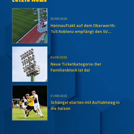
06/08/2026
Heimauftakt auf dem Oberwerth:
TuS Koblenz empfängt den SV
Auersmacher
04/08/2026
Neue Ticketkategorie: Der
Familienblock ist da!
01/08/2026
Schängel starten mit Auftaktsieg in
die Saison