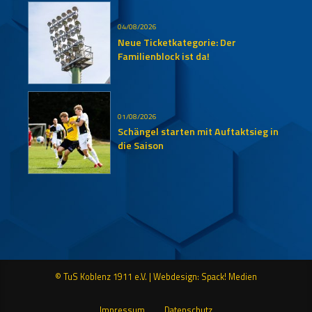
04/08/2026
Neue Ticketkategorie: Der
Familienblock ist da!
01/08/2026
Schängel starten mit Auftaktsieg in
die Saison
© TuS Koblenz 1911 e.V. |
Webdesign: Spack! Medien
Impressum
Datenschutz