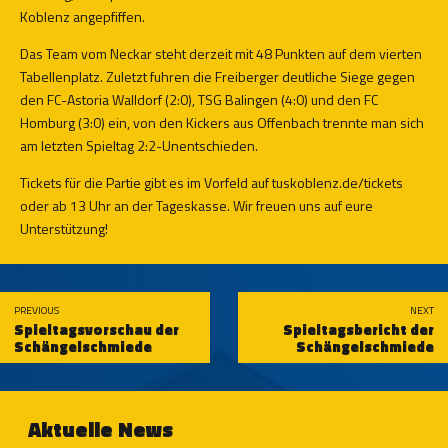
Koblenz angepfiffen.
Das Team vom Neckar steht derzeit mit 48 Punkten auf dem vierten
Tabellenplatz. Zuletzt fuhren die Freiberger deutliche Siege gegen
den FC-Astoria Walldorf (2:0), TSG Balingen (4:0) und den FC
Homburg (3:0) ein, von den Kickers aus Offenbach trennte man sich
am letzten Spieltag 2:2-Unentschieden.
Tickets für die Partie gibt es im Vorfeld auf
tuskoblenz.de/tickets
oder ab 13 Uhr an der Tageskasse. Wir freuen uns auf eure
Unterstützung!
PREVIOUS
NEXT
Spieltagsvorschau der
Spieltagsbericht der
Schängelschmiede
Schängelschmiede
Aktuelle News