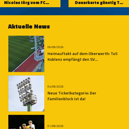
Nicolas Jörg vom FC
Dauerkarte günstig TuS
Homburg aus
schauen und mit etwas
Glück einen von drei
Preisen gewinnen!
Aktuelle News
06/08/2026
Heimauftakt auf dem Oberwerth: TuS
Koblenz empfängt den SV
Auersmacher
04/08/2026
Neue Ticketkategorie: Der
Familienblock ist da!
01/08/2026