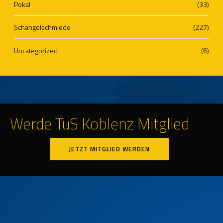
Pokal
(33)
Schängelschmiede
(227)
Uncategorized
(6)
Werde TuS Koblenz Mitglied
JETZT MITGLIED WERDEN