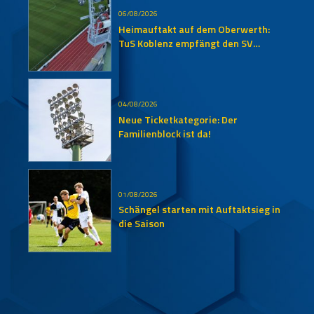
06/08/2026
Heimauftakt auf dem Oberwerth:
TuS Koblenz empfängt den SV
Auersmacher
04/08/2026
Neue Ticketkategorie: Der
Familienblock ist da!
01/08/2026
Schängel starten mit Auftaktsieg in
die Saison