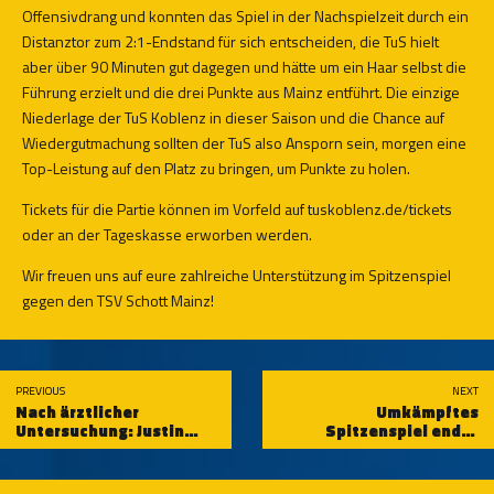
Offensivdrang und konnten das Spiel in der Nachspielzeit durch ein
Distanztor zum 2:1-Endstand für sich entscheiden, die TuS hielt
aber über 90 Minuten gut dagegen und hätte um ein Haar selbst die
Führung erzielt und die drei Punkte aus Mainz entführt. Die einzige
Niederlage der TuS Koblenz in dieser Saison und die Chance auf
Wiedergutmachung sollten der TuS also Ansporn sein, morgen eine
Top-Leistung auf den Platz zu bringen, um Punkte zu holen.
Tickets für die Partie können im Vorfeld auf
tuskoblenz.de/tickets
oder an der Tageskasse erworben werden.
Wir freuen uns auf eure zahlreiche Unterstützung im Spitzenspiel
gegen den TSV Schott Mainz!
PREVIOUS
NEXT
Nach ärztlicher
Umkämpftes
Untersuchung: Justin
Spitzenspiel endet
Klein fällt vorläufig aus
torlos: TuS Koblenz und
TSV Schott Mainz
trennen sich 0:0-