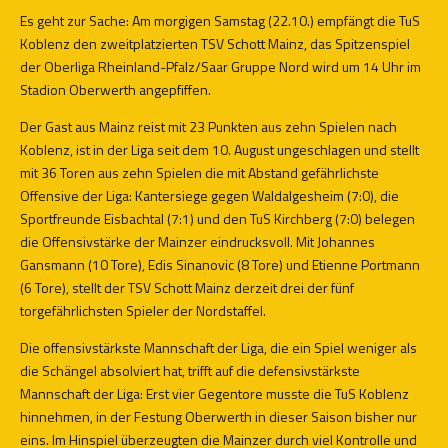
Es geht zur Sache: Am morgigen Samstag (22.10.) empfängt die TuS
Koblenz den zweitplatzierten TSV Schott Mainz, das Spitzenspiel
der Oberliga Rheinland-Pfalz/Saar Gruppe Nord wird um 14 Uhr im
Stadion Oberwerth angepfiffen.
Der Gast aus Mainz reist mit 23 Punkten aus zehn Spielen nach
Koblenz, ist in der Liga seit dem 10. August ungeschlagen und stellt
mit 36 Toren aus zehn Spielen die mit Abstand gefährlichste
Offensive der Liga: Kantersiege gegen Waldalgesheim (7:0), die
Sportfreunde Eisbachtal (7:1) und den TuS Kirchberg (7:0) belegen
die Offensivstärke der Mainzer eindrucksvoll. Mit Johannes
Gansmann (10 Tore), Edis Sinanovic (8 Tore) und Etienne Portmann
(6 Tore), stellt der TSV Schott Mainz derzeit drei der fünf
torgefährlichsten Spieler der Nordstaffel.
Die offensivstärkste Mannschaft der Liga, die ein Spiel weniger als
die Schängel absolviert hat, trifft auf die defensivstärkste
Mannschaft der Liga: Erst vier Gegentore musste die TuS Koblenz
hinnehmen, in der Festung Oberwerth in dieser Saison bisher nur
eins. Im Hinspiel überzeugten die Mainzer durch viel Kontrolle und