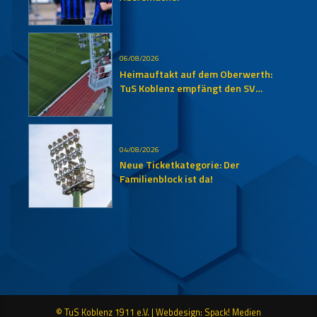
06/08/2026
Heimauftakt auf dem Oberwerth:
TuS Koblenz empfängt den SV
Auersmacher
04/08/2026
Neue Ticketkategorie: Der
Familienblock ist da!
© TuS Koblenz 1911 e.V. |
Webdesign: Spack! Medien