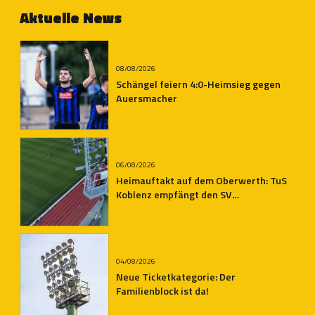
Unentschieden
Aktuelle News
08/08/2026
Schängel feiern 4:0-Heimsieg gegen
Auersmacher
06/08/2026
Heimauftakt auf dem Oberwerth: TuS
Koblenz empfängt den SV
Auersmacher
04/08/2026
Neue Ticketkategorie: Der
Familienblock ist da!